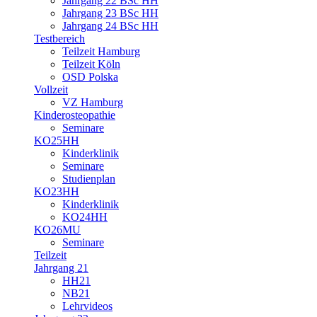
Jahrgang 22 BSc HH
Jahrgang 23 BSc HH
Jahrgang 24 BSc HH
Testbereich
Teilzeit Hamburg
Teilzeit Köln
OSD Polska
Vollzeit
VZ Hamburg
Kinderosteopathie
Seminare
KO25HH
Kinderklinik
Seminare
Studienplan
KO23HH
Kinderklinik
KO24HH
KO26MU
Seminare
Teilzeit
Jahrgang 21
HH21
NB21
Lehrvideos