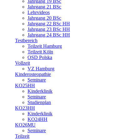
Jahrgang 19 BSc
Jahrgang 21 BSc
Lehrvideos
Jahrgang 20 BSc
Jahrgang 22 BSc HH
Jahrgang 23 BSc HH
Jahrgang 24 BSc HH
Testbereich
Teilzeit Hamburg
Teilzeit Köln
OSD Polska
Vollzeit
VZ Hamburg
Kinderosteopathie
Seminare
KO25HH
Kinderklinik
Seminare
Studienplan
KO23HH
Kinderklinik
KO24HH
KO26MU
Seminare
Teilzeit