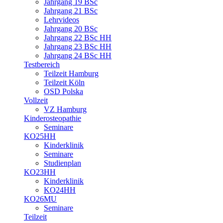
Jahrgang 19 BSc
Jahrgang 21 BSc
Lehrvideos
Jahrgang 20 BSc
Jahrgang 22 BSc HH
Jahrgang 23 BSc HH
Jahrgang 24 BSc HH
Testbereich
Teilzeit Hamburg
Teilzeit Köln
OSD Polska
Vollzeit
VZ Hamburg
Kinderosteopathie
Seminare
KO25HH
Kinderklinik
Seminare
Studienplan
KO23HH
Kinderklinik
KO24HH
KO26MU
Seminare
Teilzeit